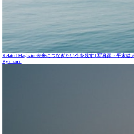
Related
Magazine
未来につなぎたい今を残す | 写真家・平末健人への1
By
cizucu