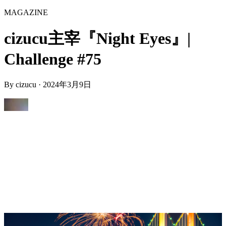
MAGAZINE
cizucu主宰『Night Eyes』|
Challenge #75
By
cizucu
·
2024年3月9日