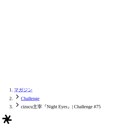
マガジン
Challenge
cizucu主宰『Night Eyes』| Challenge #75