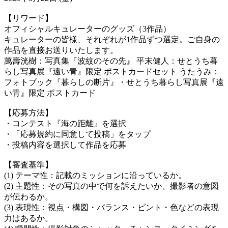
【リワード】
オフィシャルキュレーターのグッズ（3作品）
キュレーターの皆様、それぞれが1作品ずつ選定。ご自身の
作品を直接お送りいたします。
萬壽洸樹：写真集『波紋のその先』 平末健人：せとうち暮
らし写真展『遠い青』限定 ポストカードセット うたうみ：
フォトブック『暮らしの断片』・せとうち暮らし写真展『遠
い青』限定 ポストカード
【応募方法】
・コンテスト『海の距離』を選択
・「応募規約に同意して投稿」をタップ
・投稿内容を選択して作品を応募
【審査基準】
(1) テーマ性：記載のミッションに沿っているか。
(2) 主題性：その写真の中で何を訴えたいか、撮影者の意図
が伝わるか。
(3) 表現性：視点・構図・バランス・ピント・色などの表現
力はあるか。