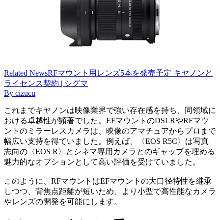
Related
News
RFマウント用レンズ5本を発売予定 キヤノンと
ライセンス契約 | シグマ
By
cizucu
これまでキヤノンは映像業界で強い存在感を持ち、同領域に
おける卓越性が顕著でした。EFマウントのDSLRやRFマウ
ントのミラーレスカメラは、映像のアマチュアからプロまで
幅広い支持を得ていました。例えば、〈EOS R5C〉は写真
志向の〈EOS R〉とシネマ専用カメラとのギャップを埋める
魅力的なオプションとして高い評価を受けていました。
このように、RFマウントはEFマウントの大口径特性を継承
しつつ、背焦点距離が短いため、より小型で高性能なカメラ
やレンズの開発を可能にします。