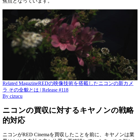
焦点となっています。
Related
Magazine
REDの映像技術を搭載したニコンの新カメ
ラ その全貌とは | Release #118
By
cizucu
ニコンの買収に対するキヤノンの戦略
的対応
ニコンがRED Cinemaを買収したことを前に、キヤノンは業