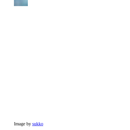
Image by
sukko