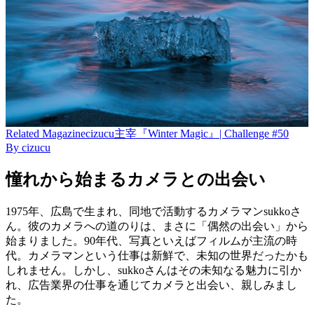
Related
Magazine
cizucu主宰『Winter Magic』| Challenge #50
By
cizucu
憧れから始まるカメラとの出会い
1975年、広島で生まれ、同地で活動するカメラマンsukkoさ
ん。彼のカメラへの道のりは、まさに「偶然の出会い」から
始まりました。90年代、写真といえばフィルムが主流の時
代。カメラマンという仕事は新鮮で、未知の世界だったかも
しれません。しかし、sukkoさんはその未知なる魅力に引か
れ、広告業界の仕事を通じてカメラと出会い、親しみまし
た。