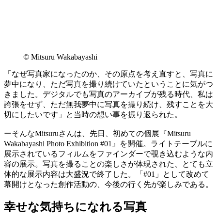
© Mitsuru Wakabayashi
「なぜ写真家になったのか、その原点を考え直すと、写真に
夢中になり、ただ写真を撮り続けていたということに気がつ
きました。デジタルでも写真のアーカイブが残る時代、私は
誇張をせず、ただ無我夢中に写真を撮り続け、残すことを大
切にしたいです」と当時の想い事を振り返られた。
ーそんなMitsuruさんは、先日、初めての個展『Mitsuru
Wakabayashi Photo Exhibition #01』を開催。ライトテーブルに
展示されているフィルムをファインダーで覗き込むような内
容の展示。写真を撮ることの楽しさが体現された、とても立
体的な展示内容は大盛況で終了した。「#01」として改めて
幕開けとなった創作活動の、今後の行く先が楽しみである。
幸せな気持ちになれる写真