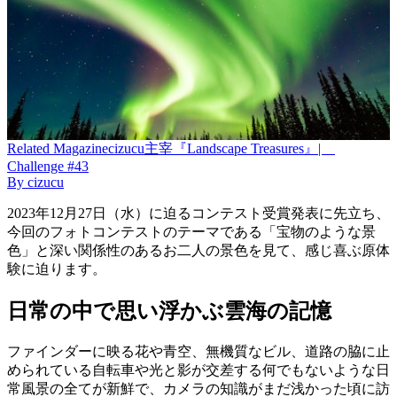
Related
Magazine
cizucu主宰『Landscape Treasures』|
Challenge #43
By
cizucu
2023年12月27日（水）に迫るコンテスト受賞発表に先立ち、
今回のフォトコンテストのテーマである「宝物のような景
色」と深い関係性のあるお二人の景色を見て、感じ喜ぶ原体
験に迫ります。
日常の中で思い浮かぶ雲海の記憶
ファインダーに映る花や青空、無機質なビル、道路の脇に止
められている自転車や光と影が交差する何でもないような日
常風景の全てが新鮮で、カメラの知識がまだ浅かった頃に訪