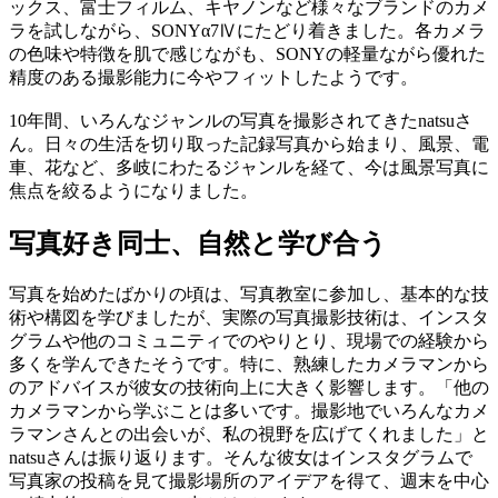
ックス、富士フィルム、キヤノンなど様々なブランドのカメ
ラを試しながら、SONYα7Ⅳにたどり着きました。各カメラ
の色味や特徴を肌で感じながも、SONYの軽量ながら優れた
精度のある撮影能力に今やフィットしたようです。
10年間、いろんなジャンルの写真を撮影されてきたnatsuさ
ん。日々の生活を切り取った記録写真から始まり、風景、電
車、花など、多岐にわたるジャンルを経て、今は風景写真に
焦点を絞るようになりました。
写真好き同士、自然と学び合う
写真を始めたばかりの頃は、写真教室に参加し、基本的な技
術や構図を学びましたが、実際の写真撮影技術は、インスタ
グラムや他のコミュニティでのやりとり、現場での経験から
多くを学んできたそうです。特に、熟練したカメラマンから
のアドバイスが彼女の技術向上に大きく影響します。「他の
カメラマンから学ぶことは多いです。撮影地でいろんなカメ
ラマンさんとの出会いが、私の視野を広げてくれました」と
natsuさんは振り返ります。そんな彼女はインスタグラムで
写真家の投稿を見て撮影場所のアイデアを得て、週末を中心