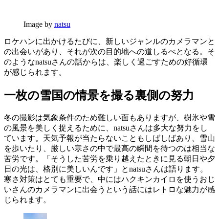
Image by
natsu
ロケハンに出かけるたびに、新しいジャンルのカメラマンと
の出会いがあり、それが次の目的地への道しるべとなる。そ
のようなnatsuさんの話からは、楽しく過ごすための好循環
が感じられます。
一枚の雪国の情景を撮る裏側の努力
冬の撮影は気象条件のため難しい面もありますが、樹氷や雪
の風景を美しく捉えるために、natsuさんは多大な努力をし
ています。天気予報が当たらないこともしばしばあり、雪山
を歩いたり、厳しい寒さの中で最高の瞬間を待つのは相当な
苦労です。「そうした苦労を乗り越えたときに見る朝日や夕
日の光は、格別に美しいんです」とnatsuさんは語ります。
寒さ対策はとても重要で、中にはハクキンカイロを使うおじ
いさんのカメラマンに出会うという話にはレトロな魅力が感
じられます。