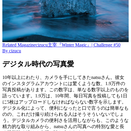
Related
Magazine
cizucu主宰『Winter Magic』| Challenge #50
By
cizucu
デジタル時代の写真愛
10年以上にわたり、カメラを手にしてきたnatsuさん。彼女
のインスタグラムアカウントには驚くような数、1.9万件の
写真投稿があります。この数字は、単なる数字以上のものを
語っています。1.9万は、10年間、毎日写真を投稿しても1日
に5枚はアップロードしなければならない数字を示します。
デジタル化によって、便利になったと口で言うのは簡単なも
のの、これだけ撮り続けられる人はそうそういないでしょ
う。デジタルカメラの便利さを活用しながらも、このような
精力的な取り組みから、natsuさんの写真への特別な愛と長