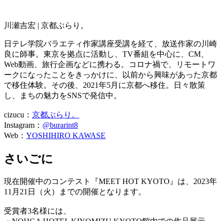
川瀬吉宏 | 京都ぶらり。
日テレ学院バラエティ作家講座受講を経て、放送作家の川崎
良に師事。東京を拠点に活動し、TV番組を中心に、CM、
Web動画、旅行企画などに携わる。コロナ禍で、リモートワ
ークになったことをきっかけに、以前から興味があった京都
で移住体験。その後、2021年5月に京都へ移住。日々散策
し、まちの魅力をSNSで発信中。
cizucu：
京都ぶらり。
Instagram：
@burarint8
Web：
YOSHIHIRO KAWASE
さいごに
現在開催中のコンテスト『MEET HOT KYOTO』は、2023年
11月21日（火）までの開催となります。
受賞者3名様には、