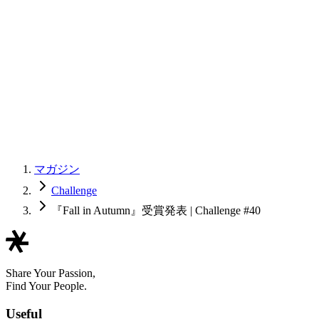
マガジン
Challenge
『Fall in Autumn』受賞発表 | Challenge #40
Share Your Passion,
Find Your People.
Useful