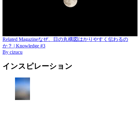
Related
Magazine
なぜ、日の丸構図はかりやすく伝わるの
か？ | Knowledge #3
By
cizucu
インスピレーション