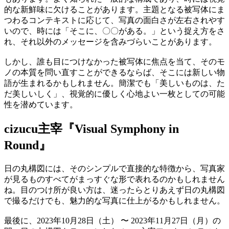
的な新鮮味に欠けることがあります。主題となる被写体にま
つわるコンテキストに応じて、写真の面白さが左右されやす
いので、時には「そこに、〇〇がある。」という捉え方をさ
れ、それ以外のメッセージを含みづらいことがあります。
しかし、誰も目につけなかった被写体に焦点を当て、そのモ
ノの本質を問い直すことができるならば、そこには新しい物
語が生まれるかもしれません。簡潔でも「美しいものは、た
だ美しいしく」、視覚的に優しく心地よい一枚としての可能
性を潜めています。
cizucu主宰『Visual Symphony in
Round』
日の丸構図には、そのシンプルで直接的な特徴から、写真家
が見るものすべてがまっすぐな形で表れるのかもしれません
ね。目のつけ所が良い方は、迷ったらとりあえず日の丸構図
で撮るだけでも、魅力的な写真に仕上がるかもしれません。
最後に、2023年10月28日（土） 〜 2023年11月27日（月）の