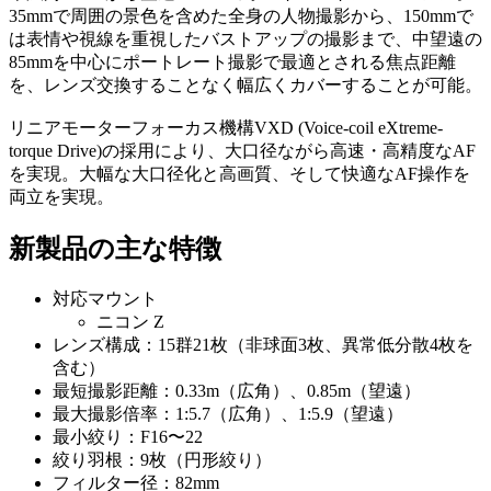
35mmで周囲の景色を含めた全身の人物撮影から、150mmで
は表情や視線を重視したバストアップの撮影まで、中望遠の
85mmを中心にポートレート撮影で最適とされる焦点距離
を、レンズ交換することなく幅広くカバーすることが可能。
リニアモーターフォーカス機構VXD (Voice-coil eXtreme-
torque Drive)の採用により、大口径ながら高速・高精度なAF
を実現。大幅な大口径化と高画質、そして快適なAF操作を
両立を実現。
新製品の主な特徴
対応マウント
ニコン Z
レンズ構成：15群21枚（非球面3枚、異常低分散4枚を
含む）
最短撮影距離：0.33m（広角）、0.85m（望遠）
最大撮影倍率：1:5.7（広角）、1:5.9（望遠）
最小絞り：F16〜22
絞り羽根：9枚（円形絞り）
フィルター径：82mm