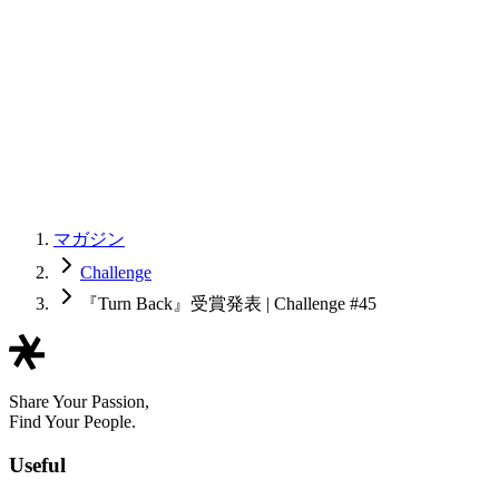
マガジン
Challenge
『Turn Back』受賞発表 | Challenge #45
Share Your Passion,
Find Your People.
Useful