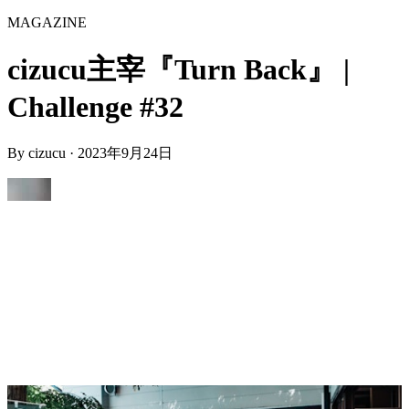
MAGAZINE
cizucu主宰『Turn Back』 |
Challenge #32
By
cizucu
·
2023年9月24日