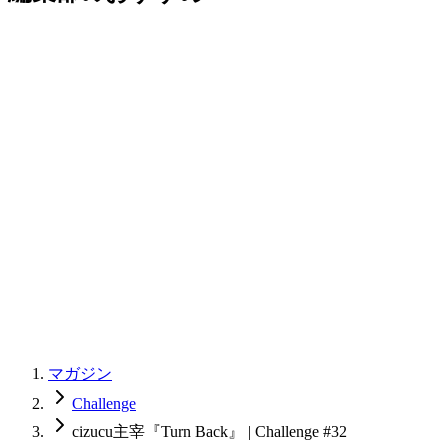
マガジン
Challenge
cizucu主宰『Turn Back』 | Challenge #32