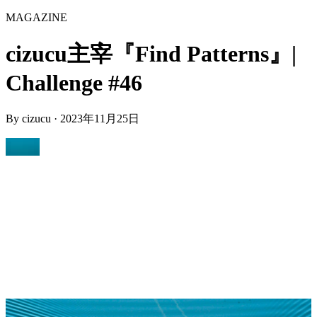
MAGAZINE
cizucu主宰『Find Patterns』|
Challenge #46
By
cizucu
·
2023年11月25日