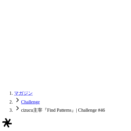
マガジン
Challenge
cizucu主宰『Find Patterns』| Challenge #46