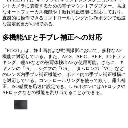
ントカメラに装着するための電子マウントアダプター。高度
なオートフォーカス機能や手振れ補正機能に対応しており、
直感的に操作できるコントロールリングとL-Fnボタンで迅速
な設定変更が可能である。
多機能AFと手ブレ補正への対応
「FTZ21」は、静止画および動画撮影において、多様なAF
機能に対応している。また、AF-S、AF-C、AF-F、3Dトラッ
キング、瞳AFなどの被写体検出AFが使用可能。さらに、キ
ヤノンの「IS」、シグマの「OS」、タムロンの「VC」など
のレンズ内手ブレ補正機能や、ボディ内の手ブレ補正機構に
も対応している。コントロールリングを使って絞り、露出補
正、ISO感度を迅速に設定でき、L-FnボタンにはAFロックや
AEロックなどの機能を割り当てることができる。