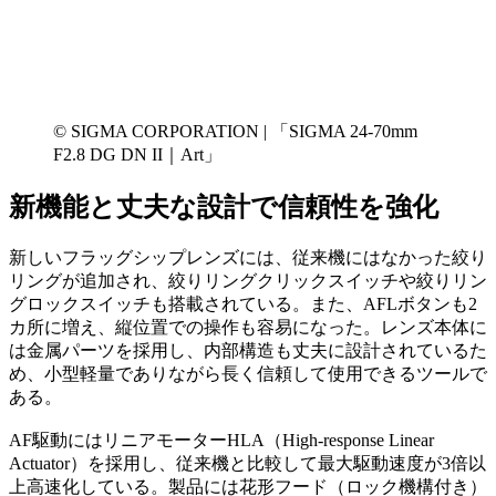
© SIGMA CORPORATION | 「SIGMA 24-70mm
F2.8 DG DN II｜Art」
新機能と丈夫な設計で信頼性を強化
新しいフラッグシップレンズには、従来機にはなかった絞り
リングが追加され、絞りリングクリックスイッチや絞りリン
グロックスイッチも搭載されている。また、AFLボタンも2
カ所に増え、縦位置での操作も容易になった。レンズ本体に
は金属パーツを採用し、内部構造も丈夫に設計されているた
め、小型軽量でありながら長く信頼して使用できるツールで
ある。
AF駆動にはリニアモーターHLA（High-response Linear
Actuator）を採用し、従来機と比較して最大駆動速度が3倍以
上高速化している。製品には花形フード（ロック機構付き）