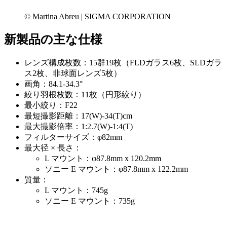
© Martina Abreu | SIGMA CORPORATION
新製品の主な仕様
レンズ構成枚数：15群19枚（FLDガラス6枚、SLDガラ
ス2枚、非球面レンズ5枚）
画角：84.1-34.3°
絞り羽根枚数：11枚（円形絞り）
最小絞り：F22
最短撮影距離：17(W)-34(T)cm
最大撮影倍率：1:2.7(W)-1:4(T)
フィルターサイズ：φ82mm
最大径 × 長さ：
L マウント：φ87.8mm x 120.2mm
ソニー E マウント：φ87.8mm x 122.2mm
質量：
L マウント：745g
ソニー E マウント：735g