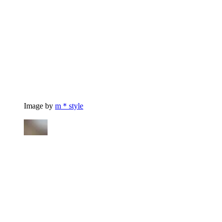
Image by
m＊style