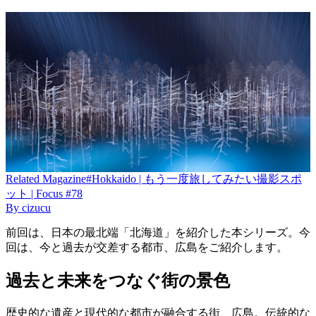
Related
Magazine
#Hokkaido | もう一度旅してみたい撮影スポ
ット | Focus #78
By
cizucu
前回は、日本の最北端「北海道」を紹介した本シリーズ。今
回は、今と過去が交差する都市、広島をご紹介します。
過去と未来をつなぐ街の景色
歴史的な遺産と現代的な都市が融合する街、広島。伝統的な