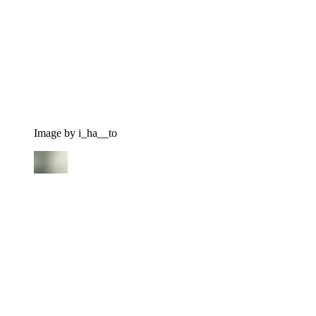
Image by i_ha__to