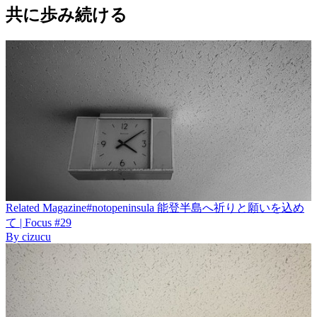
共に歩み続ける
Related
Magazine
#notopeninsula 能登半島へ祈りと願いを込め
て | Focus #29
By
cizucu