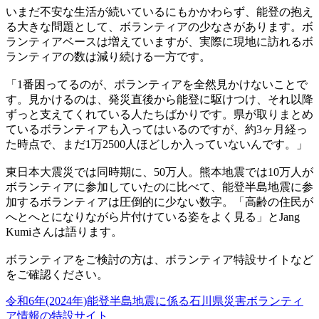
いまだ不安な生活が続いているにもかかわらず、能登の抱え
る大きな問題として、ボランティアの少なさがあります。ボ
ランティアベースは増えていますが、実際に現地に訪れるボ
ランティアの数は減り続ける一方です。
「1番困ってるのが、ボランティアを全然見かけないことで
す。見かけるのは、発災直後から能登に駆けつけ、それ以降
ずっと支えてくれている人たちばかりです。県が取りまとめ
ているボランティアも入ってはいるのですが、約3ヶ月経っ
た時点で、まだ1万2500人ほどしか入っていないんです。」
東日本大震災では同時期に、50万人。熊本地震では10万人が
ボランティアに参加していたのに比べて、能登半島地震に参
加するボランティアは圧倒的に少ない数字。「高齢の住民が
へとへとになりながら片付けている姿をよく見る」とJang
Kumiさんは語ります。
ボランティアをご検討の方は、ボランティア特設サイトなど
をご確認ください。
令和6年(2024年)能登半島地震に係る石川県災害ボランティ
ア情報の特設サイト