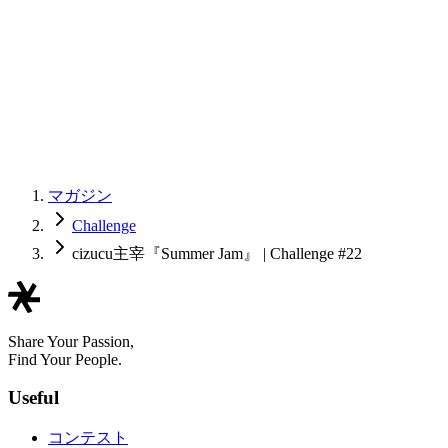
マガジン
Challenge
cizucu主宰『Summer Jam』 | Challenge #22
Share Your Passion,
Find Your People.
Useful
コンテスト