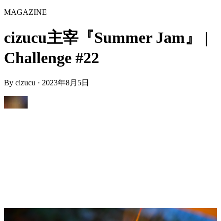
MAGAZINE
cizucu主宰『Summer Jam』 |
Challenge #22
By
cizucu
·
2023年8月5日