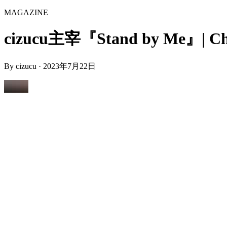
MAGAZINE
cizucu主宰『Stand by Me』| Cha
By
cizucu
·
2023年7月22日