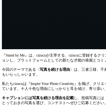
『Stand by Me』は、cizucuが主宰する、cizu
ョンし、プラットフォームとしての新たな才能の発掘とコミ
今回のテーマである〈
写真を続ける理由
〉は、三者三様、千
もいらっしゃいます。
私たちcizucuは『Inspire Your Photo Creativi
ています。十人十色な理由にしっかりと耳を傾け、寄り添い
キャプションには写真を続ける理由を記載
し、投稿写真には
とっておきの写真を選び、コンテストへぜひご応募ください