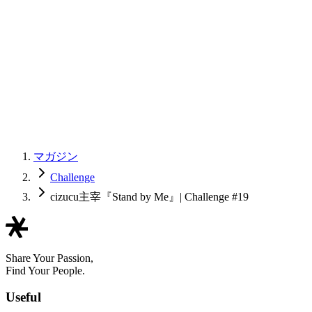
マガジン
Challenge
cizucu主宰『Stand by Me』| Challenge #19
Share Your Passion,
Find Your People.
Useful