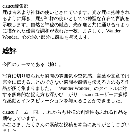
cizucu編集部
鹿は古来より神様の使いとされています。光が鹿に抱擁され
るように輝き、鹿が神様の使いとしての神聖な存在で言説を
示唆します。自然と神秘の融合、光が鹿と共に踊り合うよう
に描かれた優美な調和が表れた一枚。まさしく、Wander
Wonder。心の深い部分に感動を与えます。
総評
今回のテーマである
〈旅〉
。
写真に切り取られた瞬間の雰囲気や空気感、言葉や文章では
完全に伝えることのできない瞬間や感情を伝える力のある作
品が多く集まりました。「Wander Wonder」のタイトルに対
する多角的な捉え方も浮かび上がり、cizucuユーザーに多様
な感動とインスピレーションを与えることができました。
cizucuチーム一同、これからも皆様の創造性あふれる作品を
期待しています。
みなさま、たくさんの素敵な投稿を本当にありがとうござい
ました。