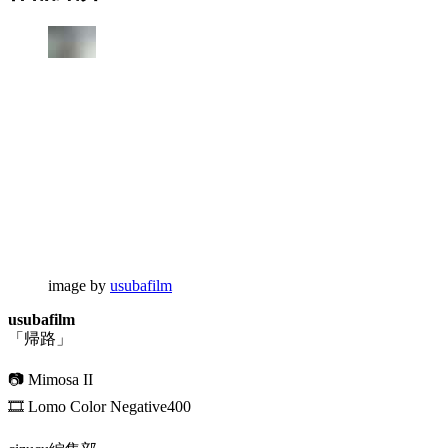
image by
usubafilm
usubafilm
「帰路」
📷 Mimosa II
🎞 Lomo Color Negative400