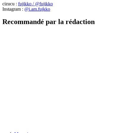
cizucu :
fujikko / @fujikko
Instagram :
@i.am.fujkko
Recommandé par la rédaction