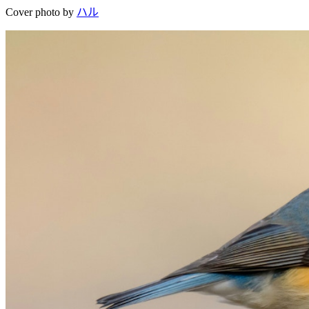
Cover photo by
ハル