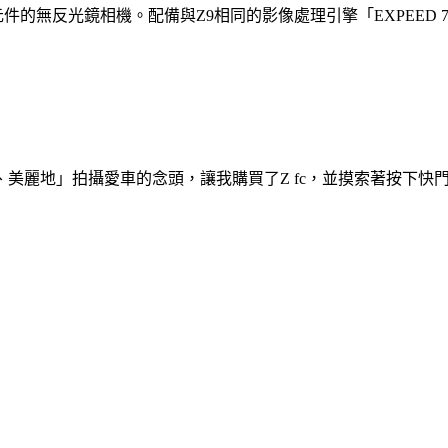
S感光元件的無反光鏡相機。配備與Z9相同的影像處理引擎「EXPE
美麗地」拍攝愛車的念頭，讓我購買了Z fc，並摸索著按下快