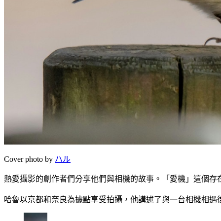
Cover photo by
ハル
熱愛攝影的創作者們分享他們與相機的故事。「愛機」這個存在，
哈魯以京都和奈良為據點享受拍攝，他講述了與一台相機相遇