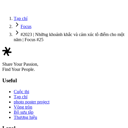
Tạp chí
Focus
#2023 | Những khoảnh khắc và cảm xúc tô điểm cho một
năm | Focus #25
Share Your Passion,
Find Your People.
Useful
Cuộc thi
Tạp chí
photo poster project
Vòng tròn
Bộ sưu tập
Thương hiệu