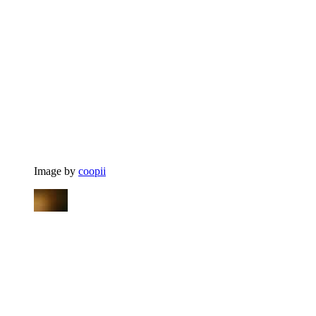
Image by
coopii