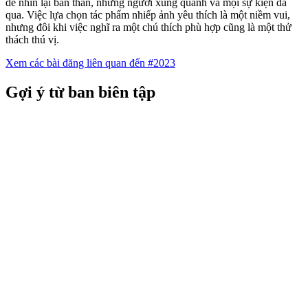
để nhìn lại bản thân, những người xung quanh và mọi sự kiện đã
qua. Việc lựa chọn tác phẩm nhiếp ảnh yêu thích là một niềm vui,
nhưng đôi khi việc nghĩ ra một chú thích phù hợp cũng là một thử
thách thú vị.
Xem các bài đăng liên quan đến #2023
Gợi ý từ ban biên tập