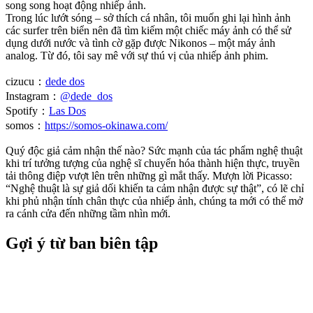
song song hoạt động nhiếp ảnh.
Trong lúc lướt sóng – sở thích cá nhân, tôi muốn ghi lại hình ảnh
các surfer trên biển nên đã tìm kiếm một chiếc máy ảnh có thể sử
dụng dưới nước và tình cờ gặp được Nikonos – một máy ảnh
analog. Từ đó, tôi say mê với sự thú vị của nhiếp ảnh phim.
cizucu：
dede dos
Instagram：
@dede_dos
Spotify：
Las Dos
somos：
https://somos-okinawa.com/
Quý độc giả cảm nhận thế nào? Sức mạnh của tác phẩm nghệ thuật
khi trí tưởng tượng của nghệ sĩ chuyển hóa thành hiện thực, truyền
tải thông điệp vượt lên trên những gì mắt thấy. Mượn lời Picasso:
“Nghệ thuật là sự giả dối khiến ta cảm nhận được sự thật”, có lẽ chỉ
khi phủ nhận tính chân thực của nhiếp ảnh, chúng ta mới có thể mở
ra cánh cửa đến những tầm nhìn mới.
Gợi ý từ ban biên tập