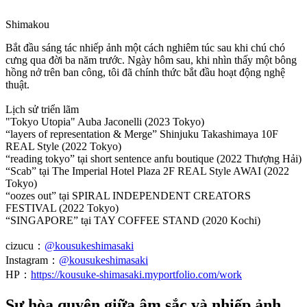
Shimakou
Bắt đầu sáng tác nhiếp ảnh một cách nghiêm túc sau khi chú chó
cưng qua đời ba năm trước. Ngày hôm sau, khi nhìn thấy một bông
hồng nở trên ban công, tôi đã chính thức bắt đầu hoạt động nghệ
thuật.
Lịch sử triển lãm
"Tokyo Utopia" Auba Jaconelli (2023 Tokyo)
“layers of representation & Merge” Shinjuku Takashimaya 10F
REAL Style (2022 Tokyo)
“reading tokyo” tại short sentence anfu boutique (2022 Thượng Hải)
“Scab” tại The Imperial Hotel Plaza 2F REAL Style AWAI (2022
Tokyo)
“oozes out” tại SPIRAL INDEPENDENT CREATORS
FESTIVAL (2022 Tokyo)
“SINGAPORE” tại TAY COFFEE STAND (2020 Kochi)
cizucu：
@kousukeshimasaki
Instagram：
@kousukeshimasaki
HP：
https://kousuke-shimasaki.myportfolio.com/work
Sự hòa quyện giữa âm sắc và nhiếp ảnh,