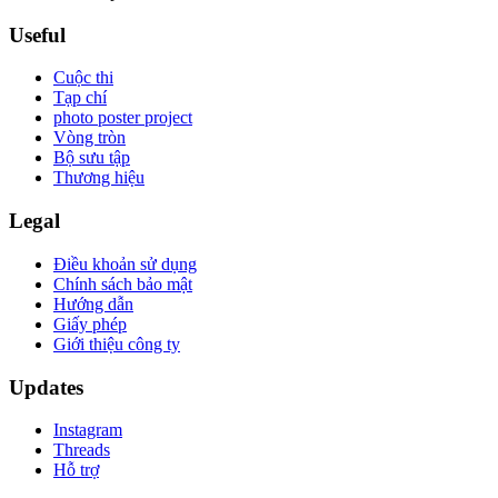
Useful
Cuộc thi
Tạp chí
photo poster project
Vòng tròn
Bộ sưu tập
Thương hiệu
Legal
Điều khoản sử dụng
Chính sách bảo mật
Hướng dẫn
Giấy phép
Giới thiệu công ty
Updates
Instagram
Threads
Hỗ trợ