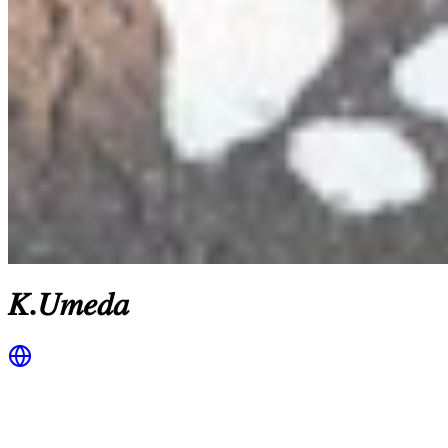
𝐾.𝑈𝑚𝑒𝑑𝑎