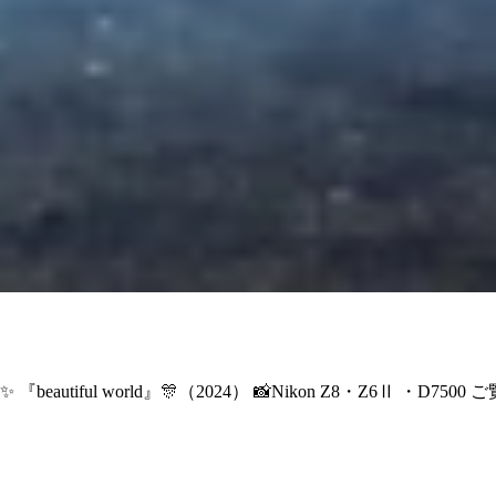
『beautiful world』🎊（2024） 📸Nikon Z8・Z6Ⅱ ・D75