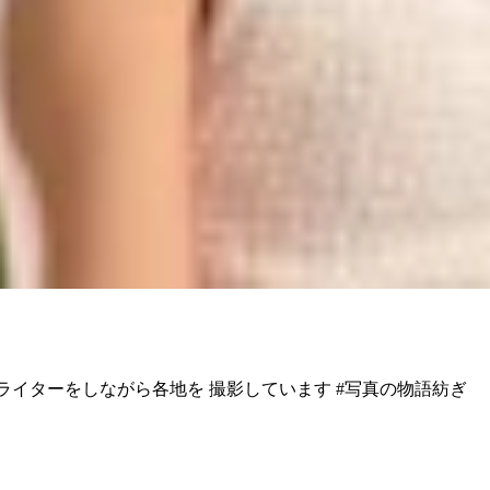
Z6 ✈️Webライターをしながら各地を 撮影しています #写真の物語紡ぎ