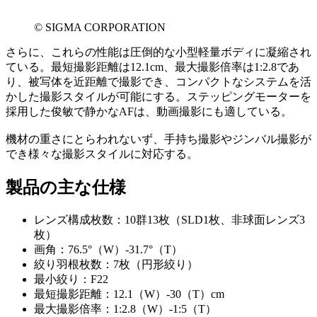
© SIGMA CORPORATION
さらに、これらの性能は圧倒的な小型軽量ボディに凝縮され
ている。最短撮影距離は12.1cm、最大撮影倍率は1:2.8であ
り、被写体を近距離で撮影でき、コンパクトなシステムを活
かした撮影スタイルが可能にする。ステッピングモーターを
採用した俊敏で静かなAFは、動画撮影にも適している。
機材の重さにとらわれないず、手持ち撮影やジンバル撮影が
でき様々な撮影スタイルに対応する。
製品の主な仕様
レンズ構成枚数：10群13枚（SLD1枚、非球面レンズ3
枚）
画角：76.5°（W）-31.7°（T）
絞り羽根枚数：7枚（円形絞り）
最小絞り：F22
最短撮影距離：12.1（W）-30（T）cm
最大撮影倍率：1:2.8（W）-1:5（T）