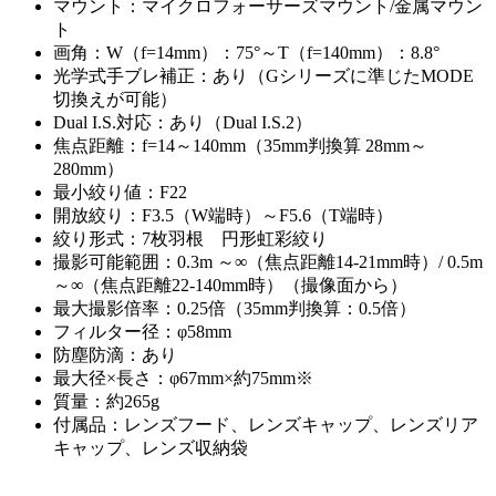
マウント：マイクロフォーサーズマウント/金属マウン
ト
画角：W（f=14mm）：75°～T（f=140mm）：8.8°
光学式手ブレ補正：あり（Gシリーズに準じたMODE
切換えが可能）
Dual I.S.対応：あり（Dual I.S.2）
焦点距離：f=14～140mm（35mm判換算 28mm～
280mm）
最小絞り値：F22
開放絞り：F3.5（W端時）～F5.6（T端時）
絞り形式：7枚羽根 円形虹彩絞り
撮影可能範囲：0.3m ～∞（焦点距離14-21mm時）/ 0.5m
～∞（焦点距離22-140mm時）（撮像面から）
最大撮影倍率：0.25倍（35mm判換算：0.5倍）
フィルター径：φ58mm
防塵防滴：あり
最大径×長さ：φ67mm×約75mm※
質量：約265g
付属品：レンズフード、レンズキャップ、レンズリア
キャップ、レンズ収納袋