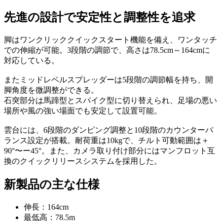
先進の設計で安定性と調整性を追求
脚はワンクリッククイックスタート機能を備え、ワンタッチ
での伸縮が可能。3段階の調節で、高さは78.5cm～164cmに
対応している。
またミッドレベルスプレッダーは5段階の調節幅を持ち、開
脚角度を微調整ができる。
石突部分は馬蹄型とスパイク型に切り替えられ、足場の悪い
場所や風の強い場面でも安定して設置可能。
雲台には、6段階のダンピング調整と10段階のカウンターバ
ランス設定が搭載。耐荷重は10kgで、チルト可動範囲は＋
90°〜ー45°。また、カメラ取り付け部分にはマンフロット互
換のクイックリリースシステムを採用した。
新製品の主な仕様
伸長：164cm
最低高：78.5m