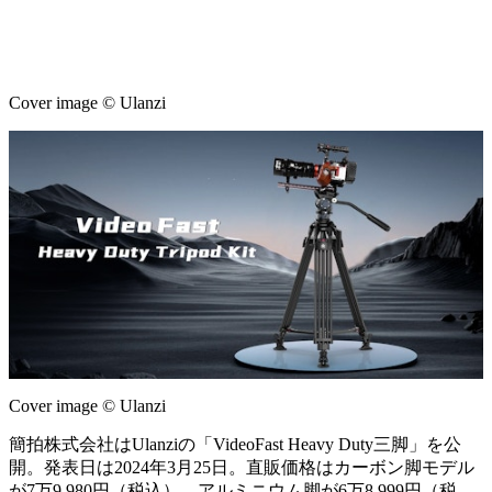
Cover image © Ulanzi
Cover image © Ulanzi
簡拍株式会社はUlanziの「VideoFast Heavy Duty三脚」を公
開。発表日は2024年3月25日。直販価格はカーボン脚モデル
が7万9,980円（税込）、アルミニウム脚が6万8,999円（税