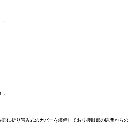
込）。
。接眼部に折り畳み式のカバーを装備しており接眼部の隙間からの