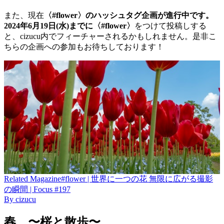
また、現在
〈#flower〉のハッシュタグ企画が進行中です。
2024年6月19日(水)までに〈#flower〉
をつけて投稿しする
と、cizucu内でフィーチャーされるかもしれません。是非こ
ちらの企画への参加もお待ちしております！
Related
Magazine
#flower | 世界に一つの花 無限に広がる撮影
の瞬間 | Focus #197
By
cizucu
春 〜桜と散歩〜