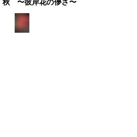
秋 〜彼岸花の儚さ〜