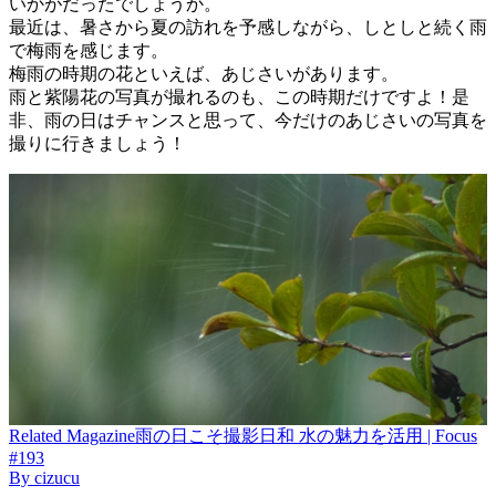
いかがだったでしょうか。
最近は、暑さから夏の訪れを予感しながら、しとしと続く雨
で梅雨を感じます。
梅雨の時期の花といえば、あじさいがあります。
雨と紫陽花の写真が撮れるのも、この時期だけですよ！是
非、雨の日はチャンスと思って、今だけのあじさいの写真を
撮りに行きましょう！
Related
Magazine
雨の日こそ撮影日和 水の魅力を活用 | Focus
#193
By
cizucu