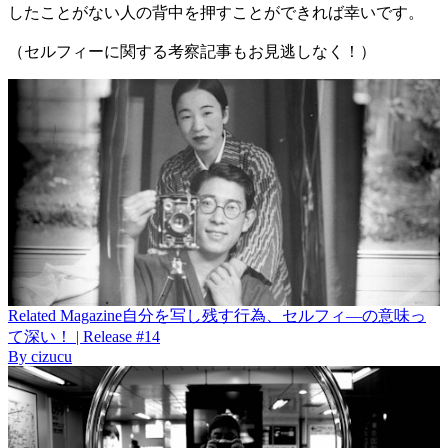
したことがない人の背中を押すことができれば幸いです。
（セルフィーに関する考察記事もお見逃しなく！）
Related
Magazine
自分を写し残す行為、セルフィ―の意味っ
て深い！ | Release #14
By
cizucu