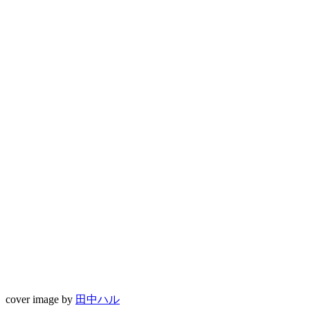
cover image by
田中ハル