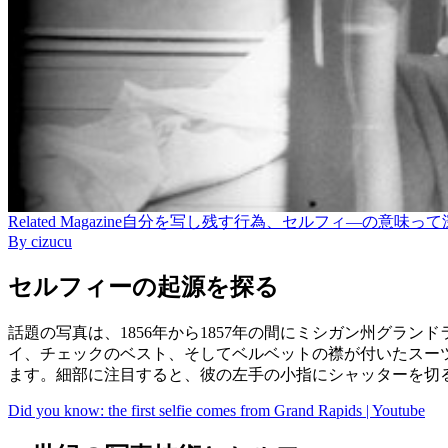
Related
Magazine
自分を写し残す行為、セルフィ―の意味って深い！ | 
By
cizucu
セルフィーの起源を探る
話題の写真は、1856年から1857年の間にミシガン州グランドラ
イ、チェックのベスト、そしてベルベットの襟が付いたスーツ
ます。細部に注目すると、彼の左手の小指にシャッターを切
Did you know: the first selfie comes from Grand Rapids | Youtube