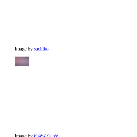
Image by
saciiiko
Image by
ゆめぴりか