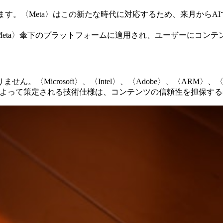
。〈Meta〉はこの新たな時代に対応するため、来月からAIで生成
eads〉など〈Meta〉傘下のプラットフォームに適用され、ユーザー
。〈Microsoft〉、〈Intel〉、〈Adobe〉、〈ARM〉
によって策定される技術仕様は、コンテンツの信頼性を担保す