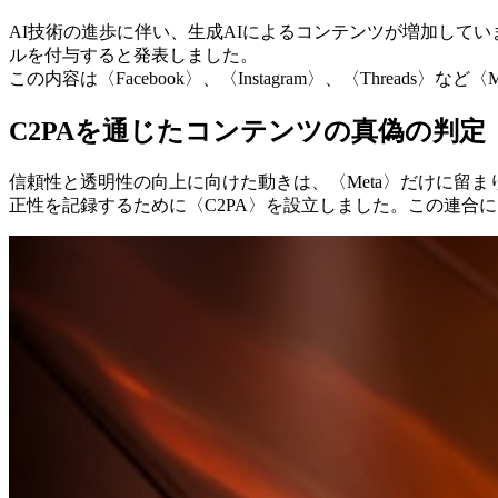
AI技術の進歩に伴い、生成AIによるコンテンツが増加しています
ルを付与すると発表しました。
この内容は〈Facebook〉、〈Instagram〉、〈Thr
C2PAを通じたコンテンツの真偽の判定
信頼性と透明性の向上に向けた動きは、〈Meta〉だけに留まりません
正性を記録するために〈C2PA〉を設立しました。この連合