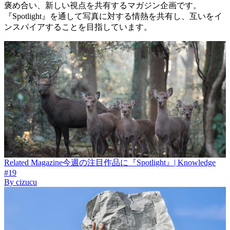
褒め合い、新しい視点を共有するマガジン企画です。
『Spotlight』を通して写真に対する情熱を共有し、互いをイ
ンスパイアすることを目指しています。
Related
Magazine
今週の注目作品に『Spotlight』| Knowledge
#19
By
cizucu