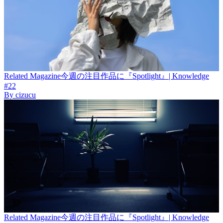
Related
Magazine
今週の注目作品に『Spotlight』| Knowledge
#22
By
cizucu
Related
Magazine
今週の注目作品に『Spotlight』| Knowledge