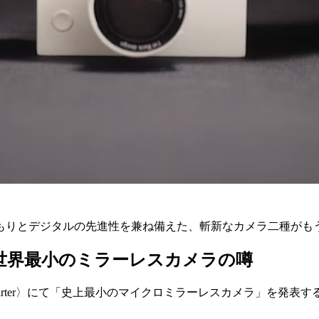
もりとデジタルの先進性を兼ね備えた、斬新なカメラ二種がも
I'm Back」世界最小のミラーレスカメラの噂
ckstarter〉にて「史上最小のマイクロミラーレスカメラ」
。