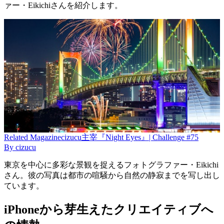
ァー・Eikichiさんを紹介します。
Related
Magazine
cizucu主宰『Night Eyes』| Challenge #75
By
cizucu
東京を中心に多彩な景観を捉えるフォトグラファー・Eikichi
さん。彼の写真は都市の喧騒から自然の静寂までを写し出し
ています。
iPhoneから芽生えたクリエイティブへ