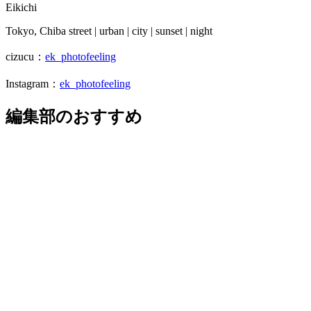
Eikichi
Tokyo, Chiba street | urban | city | sunset | night
cizucu：
ek_photofeeling
Instagram：
ek_photofeeling
編集部のおすすめ