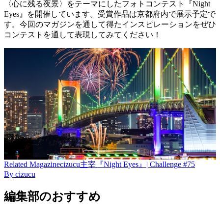
〈心に残る夜景〉をテーマにしたフォトコンテスト『Night
Eyes』を開催しています。受賞作品は京都府内で展示予定で
す。今回のマガジンを通して得たインスピレーションをぜひ
コンテストを通して表現してみてください！
Related
Magazine
cizucu主宰『Night Eyes』| Challenge #75
By
cizucu
編集部のおすすめ