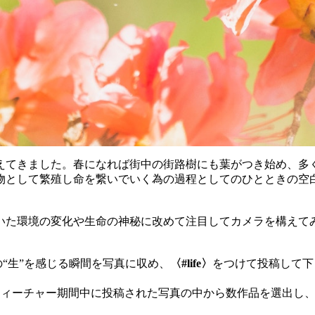
えてきました。春になれば街中の街路樹にも葉がつき始め、多
物として繁殖し命を繋いでいく為の過程としてのひとときの空
いた環境の変化や生命の神秘に改めて注目してカメラを構えて
“生”を感じる瞬間を写真に収め、
〈#life〉
をつけて投稿して下
シュタグフィーチャー期間中に投稿された写真の中から数作品を選出し、