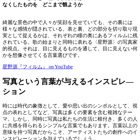
なくしたものを どこまで観ようか
綺麗な景色の中で人々が笑顔を見せていても、その裏には
様々な感情が隠されている。表と裏、どの部分を切り取り現
実として捉えるかは、それぞれの瞳の奥にあるフィルムに残
されている。歌の始まりと同時に表れる〈星野源〉の写真家
的視点。それは、目に見えるものを通して、目に見えない何
かを想像させてくる言葉選びです。
星野源『フィルム』 on YouTube
写真という言葉が与えるインスピレ―
ション
時には時代の象徴として、愛や思い出のシンボルとして、視
点の表れとしてなど、写真は多くの要素を含む複雑なテー
マ。しかし、同時に写真は私たちの生活に根付き、多くの人
に共感を得られるシンプルな言葉でもあります。言葉以上の
意味を持つ写真だからこそ、アーティストたちの創作へのイ
ンスピレーションを与えているでしょう。