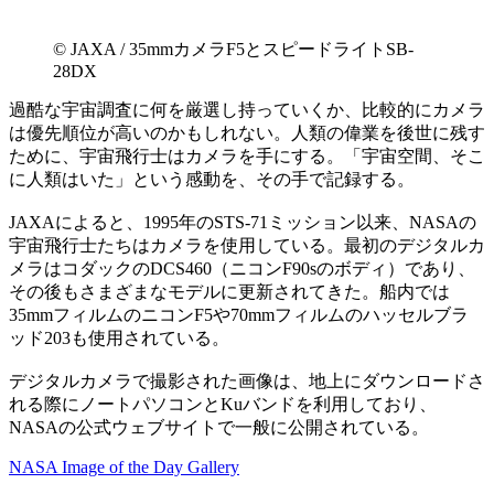
©︎ JAXA / 35mmカメラF5とスピードライトSB-
28DX
過酷な宇宙調査に何を厳選し持っていくか、比較的にカメラ
は優先順位が高いのかもしれない。人類の偉業を後世に残す
ために、宇宙飛行士はカメラを手にする。「宇宙空間、そこ
に人類はいた」という感動を、その手で記録する。
JAXAによると、1995年のSTS-71ミッション以来、NASAの
宇宙飛行士たちはカメラを使用している。最初のデジタルカ
メラはコダックのDCS460（ニコンF90sのボディ）であり、
その後もさまざまなモデルに更新されてきた。船内では
35mmフィルムのニコンF5や70mmフィルムのハッセルブラ
ッド203も使用されている。
デジタルカメラで撮影された画像は、地上にダウンロードさ
れる際にノートパソコンとKuバンドを利用しており、
NASAの公式ウェブサイトで一般に公開されている。
NASA Image of the Day Gallery