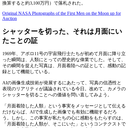
換算すると約3,100万円）で落札された。
Original NASA Photographs of the First Men on the Moon up for
Auction
シャッターを切った、それは月面にい
たことの証
1969年、アポロ11号の宇宙飛行士たちが初めて月面に降り立
った瞬間は、人類にとっての歴史的な偉業でした。そして、
その瞬間を捉えた写真は、月面着陸への証として、感動の記
録として機能している。
AIの画像生成技術が発展するにあたって、写真の信憑性と
表現のリアリティが議論されている今日。改めて、カメラの
シャッターを切ることへの価値を問い直してみよう。
「月面着陸した人類」という事実をメッセージとして伝える
だけならば、AIで生成した画像でも有効に機能するだろ
う。しかし、この事実が私たちの心に感動をもたらすのは、
「月面着陸した人類が、そこにいた」というコンテクストで