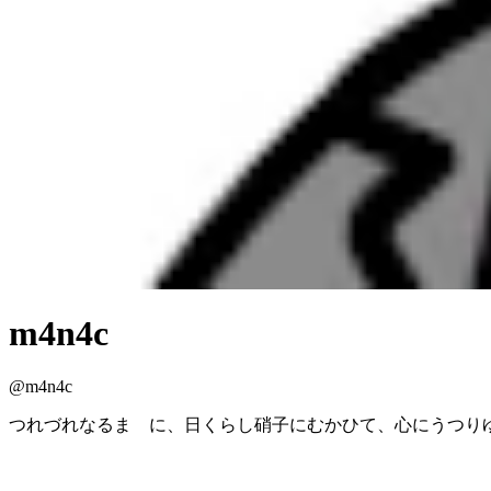
m4n4c
@
m4n4c
つれづれなるまゝに、日くらし硝子にむかひて、心にうつり