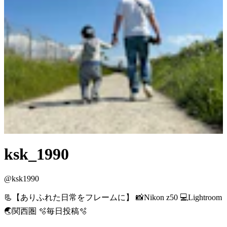
ksk_1990
@
ksk1990
📃【ありふれた日常をフレームに】 📸Nikon z50 💻Lightroom
🌏関西圏 🫧毎日投稿🫧